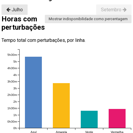
Julho
Setembro
Horas com
Mostrar indisponibilidade como percentagem
perturbações
Tempo total com perturbações, por linha.
5h30m
5h
4h30m
4h
3h30m
3h
2h30m
2h
1h30m
1h
0h30m
0h
Azul
Amarela
Verde
Vermelha