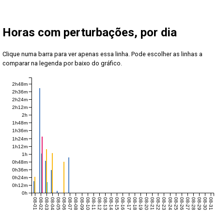
Horas com perturbações, por dia
Clique numa barra para ver apenas essa linha. Pode escolher as linhas a
comparar na legenda por baixo do gráfico.
2h48m
2h36m
2h24m
2h12m
2h
1h48m
1h36m
1h24m
1h12m
1h
0h48m
0h36m
0h24m
0h12m
0h
08-01
08-02
08-03
08-04
08-05
08-06
08-07
08-08
08-09
08-10
08-11
08-12
08-13
08-14
08-15
08-16
08-17
08-18
08-19
08-20
08-21
08-22
08-23
08-24
08-25
08-26
08-27
08-28
08-29
08-30
08-31