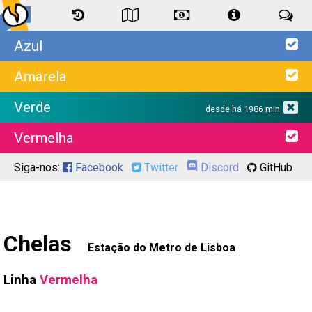
Azul
Amarela
Verde
desde há 1986 min
Vermelha
Siga-nos:
Facebook
Twitter
Discord
GitHub
Chelas
Estação do Metro de Lisboa
Linha
Vermelha