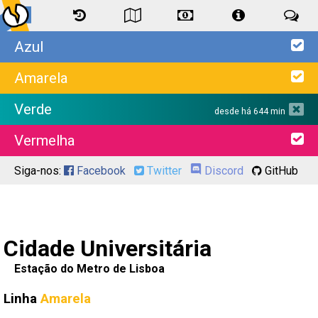
Azul
Amarela
Verde
desde há 644 min
Vermelha
Siga-nos:
Facebook
Twitter
Discord
GitHub
Cidade Universitária
Estação do Metro de Lisboa
Linha
Amarela