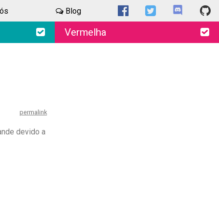
nós
Blog
Vermelha
permalink
rande devido a