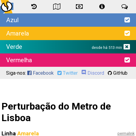
Azul
Amarela
Verde
desde há 513 min
Vermelha
Siga-nos:
Facebook
Twitter
Discord
GitHub
Perturbação do Metro de
Lisboa
Linha
Amarela
permalink