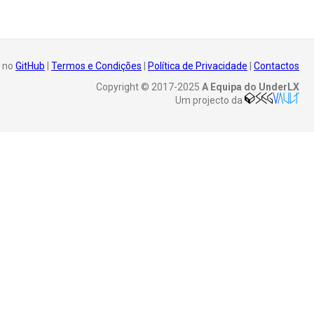
 no
GitHub
|
Termos e Condições
|
Política de Privacidade
|
Contactos
Copyright © 2017-2025
A Equipa do UnderLX
Um projecto da