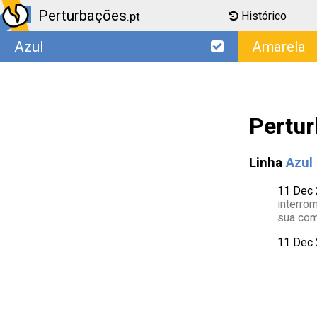
Perturbações
Histórico
.pt
Azul
Amarela
Pertur
Linha
Azul
11 Dec
interro
sua co
11 Dec